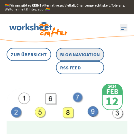
🏳️‍🌈Für uns gibt es
KEINE
Alternative zu: Vielfalt, Chancengerechtigkeit, Toleranz,
Weltoffenheit & Integration🏳️‍🌈
ZUR ÜBERSICHT
BLOG NAVIGATION
RSS FEED
2014
FEB
12