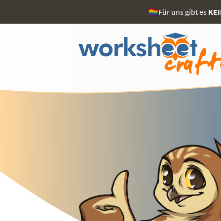
🏳️‍🌈Für uns gibt es
KE