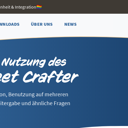
heit & Integration🏳️‍🌈
WNLOADS
ÜBER UNS
NEWS
r Nutzung des
et Crafter
ion, Benutzung auf mehreren
itergabe und ähnliche Fragen