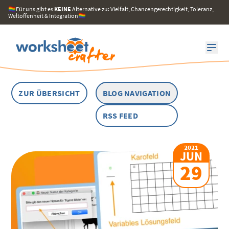
🏳️‍🌈Für uns gibt es
KEINE
Alternative zu: Vielfalt, Chancengerechtigkeit, Toleranz,
Weltoffenheit & Integration🏳️‍🌈
ZUR ÜBERSICHT
BLOG NAVIGATION
RSS FEED
2021
JUN
29