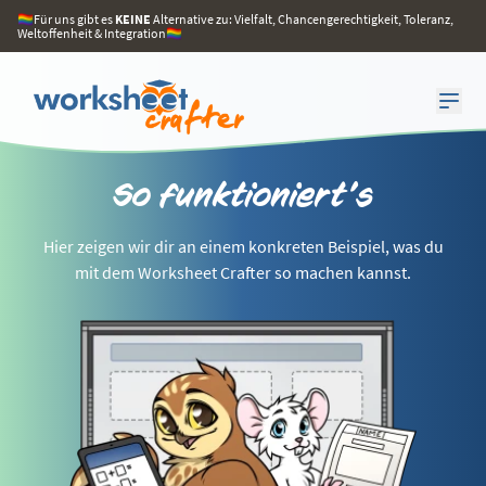
🏳️‍🌈Für uns gibt es
KEINE
Alternative zu: Vielfalt, Chancengerechtigkeit, Toleranz,
Weltoffenheit & Integration🏳️‍🌈
So funktioniert's
Hier zeigen wir dir an einem konkreten Beispiel, was du
mit dem Worksheet Crafter so machen kannst.