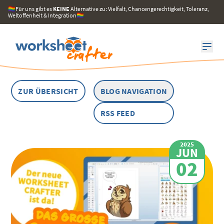
🏳️‍🌈Für uns gibt es
KEINE
Alternative zu: Vielfalt, Chancengerechtigkeit, Toleranz,
Weltoffenheit & Integration🏳️‍🌈
ZUR ÜBERSICHT
BLOG NAVIGATION
RSS FEED
2025
JUN
02