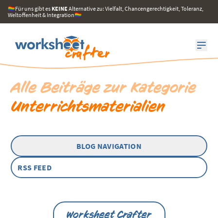
🏳️‍🌈Für uns gibt es
KEINE
Alternative zu: Vielfalt, Chancengerechtigkeit, Toleranz,
Weltoffenheit & Integration🏳️‍🌈
Alle Beiträge zur Kategorie
Unterrichtsmaterialien
BLOG NAVIGATION
RSS FEED
Worksheet Crafter