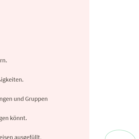
rn.
igkeiten.
gungen und Gruppen
agen könnt.
eisen ausgefüllt,