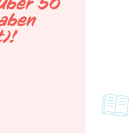
 Über 50
gaben
t)!