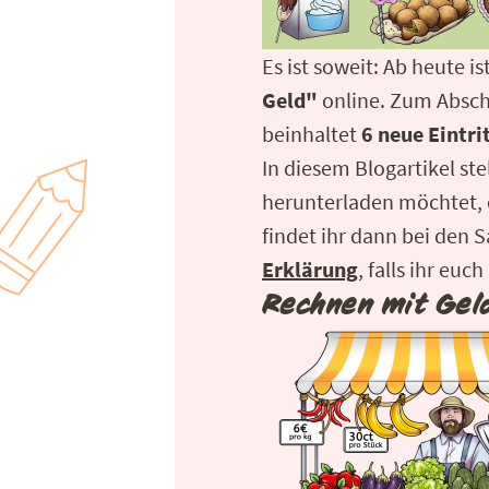
Es ist soweit: Ab heute is
Geld"
online. Zum Abschl
beinhaltet
6 neue Eintri
In diesem Blogartikel ste
herunterladen möchtet, ö
findet ihr dann bei den S
Erklärung
, falls ihr euc
Rechnen mit Geld