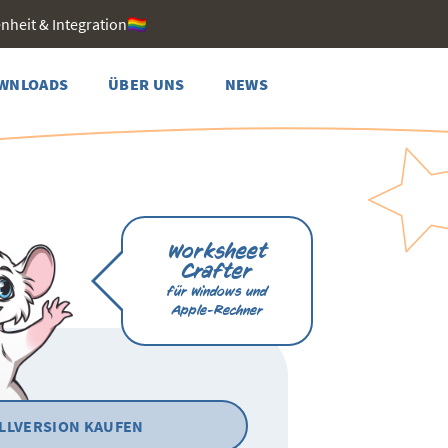
heit & Integration🏳️‍🌈
WNLOADS
ÜBER UNS
NEWS
Worksheet
Crafter
für Windows und
Apple-Rechner
LLVERSION KAUFEN