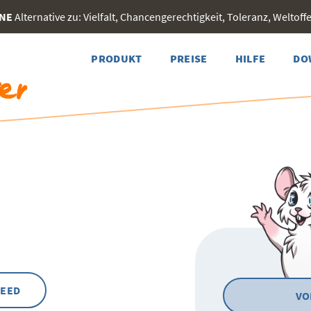
INE
Alternative zu: Vielfalt, Chancengerechtigkeit, Toleranz, Weltoffen
PRODUKT
PREISE
HILFE
DO
FEED
VO