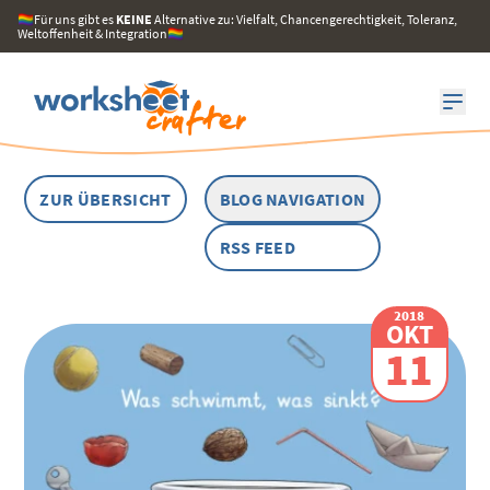
🏳️‍🌈Für uns gibt es
KEINE
Alternative zu: Vielfalt, Chancengerechtigkeit, Toleranz,
Weltoffenheit & Integration🏳️‍🌈
ZUR ÜBERSICHT
BLOG NAVIGATION
RSS FEED
2018
OKT
11