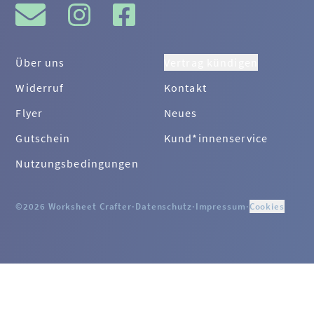
Über uns
Vertrag kündigen
Widerruf
Kontakt
Flyer
Neues
Gutschein
Kund*innenservice
Nutzungsbedingungen
©2026 Worksheet Crafter
·
Datenschutz
·
Impressum
·
Cookies