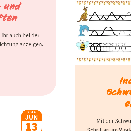
- und
ften
ihr auch bei der
richtung anzeigen.
In
Schw
e
2019
JUN
Mit der Schwun
13
Schriftart im Work