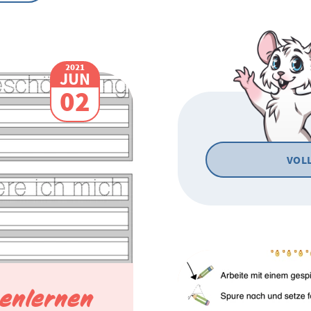
2021
JUN
02
VOL
benlernen