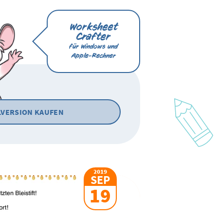
Worksheet
Crafter
für Windows und
Apple-Rechner
LVERSION KAUFEN
2019
SEP
19