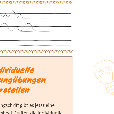
dividuelle
ungübungen
rstellen
gschrift gibt es jetzt eine
sheet Crafter, die individuelle