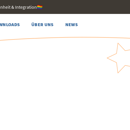
heit & Integration🏳️‍🌈
WNLOADS
ÜBER UNS
NEWS