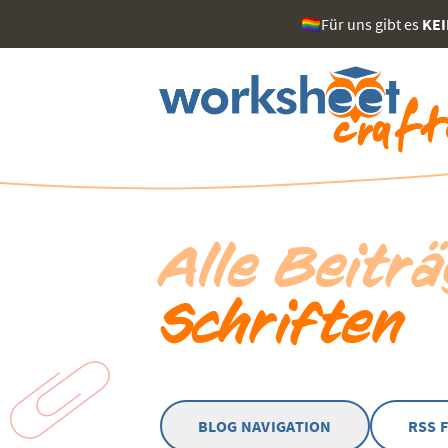
🏳️‍🌈Für uns gibt es
KE
Alle Beitr
Schriften
BLOG NAVIGATION
RSS 