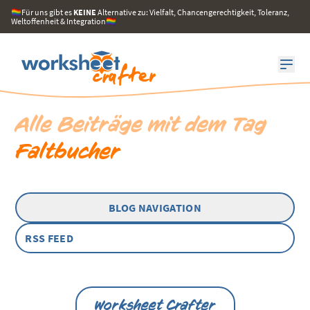
🏳️‍🌈Für uns gibt es
KEINE
Alternative zu: Vielfalt, Chancengerechtigkeit, Toleranz,
Weltoffenheit & Integration🏳️‍🌈
Alle Beiträge mit dem Tag
Faltbucher
BLOG NAVIGATION
RSS FEED
Worksheet Crafter