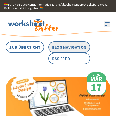
🏳️‍🌈Für uns gibt es
KEINE
Alternative zu: Vielfalt, Chancengerechtigkeit, Toleranz,
Weltoffenheit & Integration🏳️‍🌈
ZUR ÜBERSICHT
BLOG NAVIGATION
RSS FEED
2026
MÄR
17