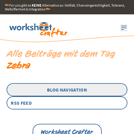
🏳️‍🌈Für uns gibt es
KEINE
Alternative zu: Vielfalt, Chancengerechtigkeit, Toleranz,
Weltoffenheit & Integration🏳️‍🌈
Alle Beiträge mit dem Tag
Zebra
BLOG NAVIGATION
RSS FEED
Worksheet Crafter