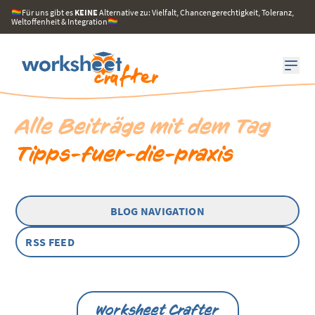
🏳️‍🌈Für uns gibt es
KEINE
Alternative zu: Vielfalt, Chancengerechtigkeit, Toleranz,
Weltoffenheit & Integration🏳️‍🌈
Alle Beiträge mit dem Tag
Tipps-fuer-die-praxis
BLOG NAVIGATION
RSS FEED
Worksheet Crafter