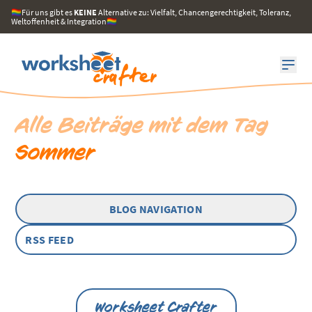
🏳️‍🌈Für uns gibt es
KEINE
Alternative zu: Vielfalt, Chancengerechtigkeit, Toleranz,
Weltoffenheit & Integration🏳️‍🌈
Alle Beiträge mit dem Tag
Sommer
BLOG NAVIGATION
RSS FEED
Worksheet Crafter