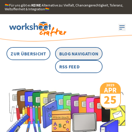
🏳️‍🌈Für uns gibt es
KEINE
Alternative zu: Vielfalt, Chancengerechtigkeit, Toleranz,
Weltoffenheit & Integration🏳️‍🌈
ZUR ÜBERSICHT
BLOG NAVIGATION
RSS FEED
2019
APR
25