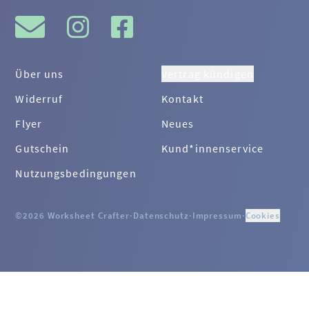
Über uns
Vertrag kündigen
Widerruf
Kontakt
Flyer
Neues
Gutschein
Kund*innenservice
Nutzungsbedingungen
©2026 Worksheet Crafter
·
Datenschutz
·
Impressum
·
Cookies