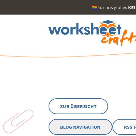
🏳️‍🌈Für uns gibt es
KE
ZUR ÜBERSICHT
BLOG NAVIGATION
RSS 