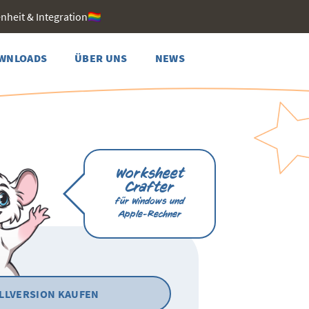
heit & Integration🏳️‍🌈
WNLOADS
ÜBER UNS
NEWS
Worksheet
Crafter
für Windows und
Apple-Rechner
LLVERSION KAUFEN