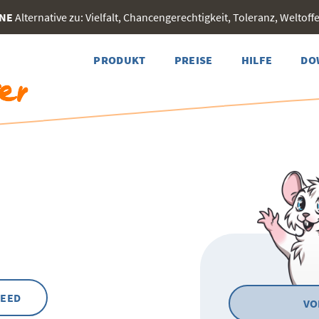
INE
Alternative zu: Vielfalt, Chancengerechtigkeit, Toleranz, Weltoffen
PRODUKT
PREISE
HILFE
DO
FEED
VO