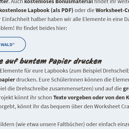
fter
. Auch
kostenloses Bonusmaterial
findet ihr weit
kostenlose Lapbook (als PDF)
oder die
Worksheet-Cr
r Einfachheit halber haben wir alle Elemente in eine D
blem! Ihr findet beides hier:
 WALD“
 auf buntem Papier drucken
 Elemente für eure Lapbooks (zum Beispiel Drehscheib
papier
drucken. Eure SchülerInnen können die Eleme
iel die Drehschreibe zusammensetzen) und auf die
gr
rojekt könnt ihr schon
Texte vorgeben
oder von den 
vorgebt, könnt ihr das bequem über den Worksheet Cra
ldern (wie etwa unsere Faltbücher) oder einfach einz