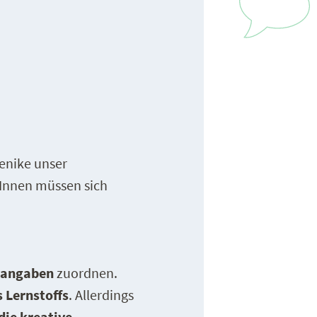
renike unser
rInnen müssen sich
nangaben
zuordnen.
 Lernstoffs
. Allerdings
die kreative