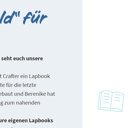
ld“ für
 seht euch unsere
 Crafter ein Lapbook
e für die letzte
ebaut und Berenike hat
tig zum nahenden
eure eigenen Lapbooks