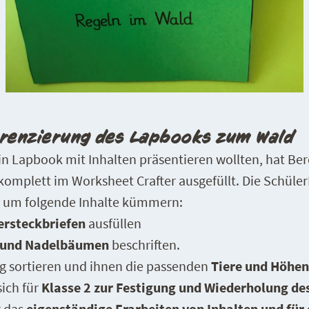
erenzierung des Lapbooks zum Wald
ein Lapbook mit Inhalten präsentieren wollten, hat Be
komplett im Worksheet Crafter ausgefüllt. Die Schüle
 um folgende Inhalte kümmern:
ersteckbriefen
ausfüllen
- und Nadelbäumen
beschriften.
ig sortieren und ihnen die passenden
Tiere und Höhe
sich für
Klasse 2 zur Festigung und Wiederholung des
r das
eigenständige Erarbeiten von Inhalten und für 