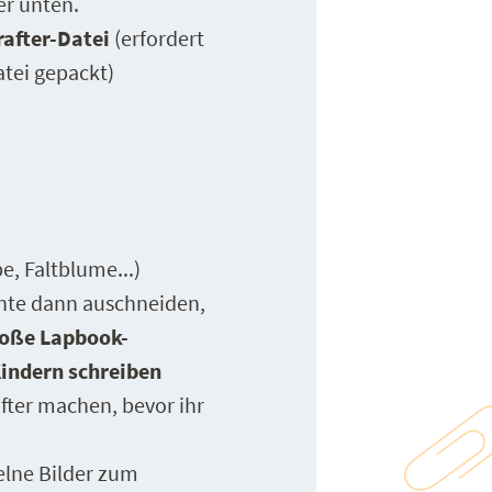
er unten.
after-Datei
(erfordert
atei gepackt)
e, Faltblume...)
nte dann auschneiden,
oße Lapbook-
Kindern schreiben
fter machen, bevor ihr
elne Bilder zum