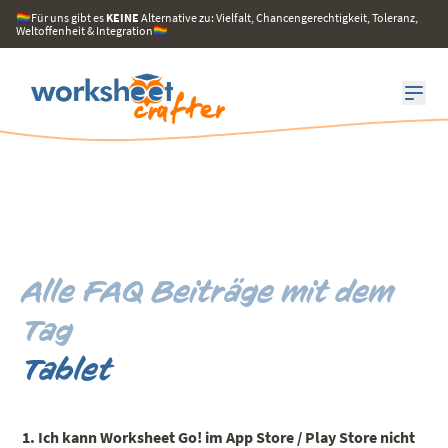
🏳️‍🌈Für uns gibt es
KEINE
Alternative zu: Vielfalt, Chancengerechtigkeit, Toleranz,
Weltoffenheit & Integration🏳️‍🌈
Alle FAQ Beiträge mit dem
Tag
Tablet
1. Ich kann Worksheet Go! im App Store / Play Store nicht