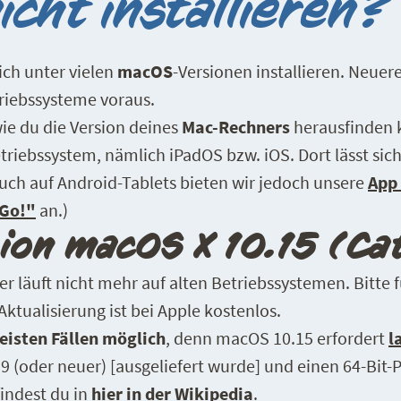
icht installieren?
ich unter vielen
macOS
-Versionen installieren. Neu
riebssysteme voraus.
wie du die Version deines
Mac-Rechners
herausfinden 
triebssystem, nämlich iPadOS bzw. iOS. Dort lässt sic
auch auf Android-Tablets bieten wir jedoch unsere
App 
 Go!"
an.)
ion macOS X 10.15 (Cat
er läuft nicht mehr auf alten Betriebssystemen. Bitte 
Aktualisierung ist bei Apple kostenlos.
eisten Fällen möglich
, denn macOS 10.15 erfordert
l
 (oder neuer) [ausgeliefert wurde] und einen 64-Bit-Pr
indest du in
hier in der Wikipedia
.