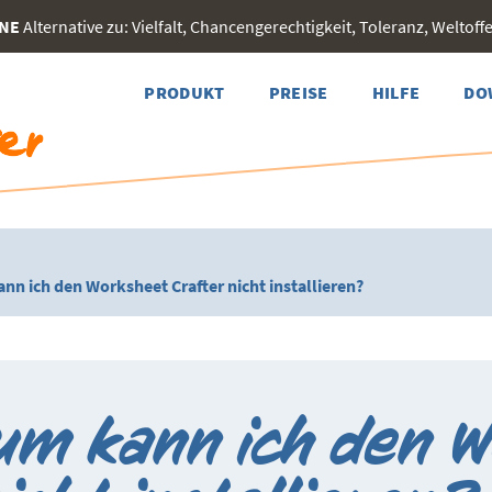
INE
Alternative zu: Vielfalt, Chancengerechtigkeit, Toleranz, Weltoffen
PRODUKT
PREISE
HILFE
DO
n ich den Worksheet Crafter nicht installieren?
um kann ich den 