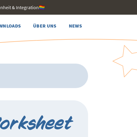
heit & Integration🏳️‍🌈
WNLOADS
ÜBER UNS
NEWS
Worksheet