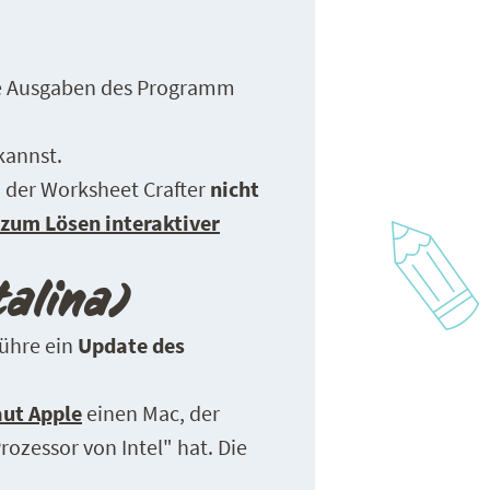
ere Ausgaben des Programm
kannst.
h der Worksheet Crafter
nicht
zum Lösen interaktiver
alina)
führe ein
Update des
aut Apple
einen Mac, der
ozessor von Intel" hat. Die