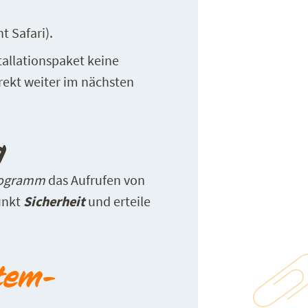
 Safari).
allationspaket keine
rekt weiter im nächsten
g
programm
das Aufrufen von
unkt
Sicherheit
und erteile
stem-