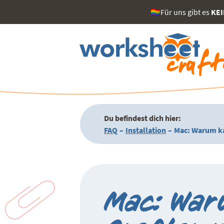
🏳️‍🌈Für uns gibt es
KE
Du befindest dich hier:
FAQ
–
Installation
–
Mac: Warum kan
Mac: War