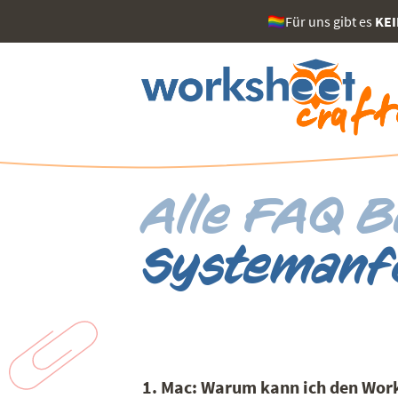
🏳️‍🌈Für uns gibt es
KE
Alle FAQ B
Systemanf
1. Mac: Warum kann ich den Works