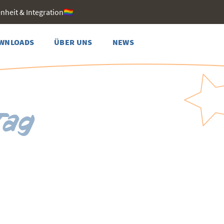
heit & Integration🏳️‍🌈
WNLOADS
ÜBER UNS
NEWS
Tag