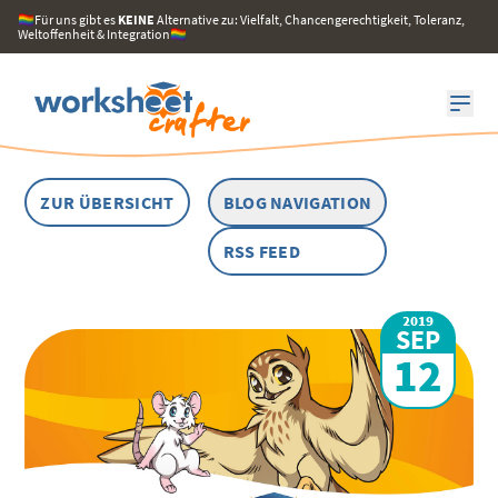
🏳️‍🌈Für uns gibt es
KEINE
Alternative zu: Vielfalt, Chancengerechtigkeit, Toleranz,
Weltoffenheit & Integration🏳️‍🌈
ZUR ÜBERSICHT
BLOG NAVIGATION
RSS FEED
2019
SEP
12