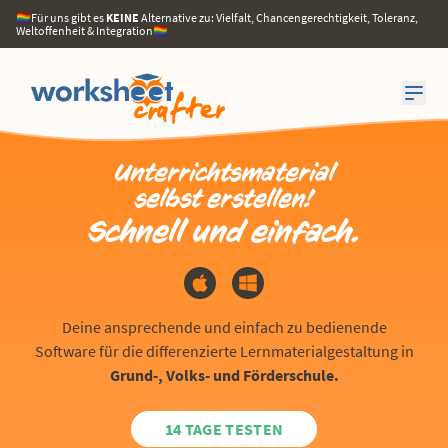
🏳️‍🌈Für uns gibt es
KEINE
Alternative zu: Vielfalt, Chancengerechtigkeit, Toleranz,
Weltoffenheit & Integration🏳️‍🌈
Unterrichts­material
selbst erstellen!
Schnell und einfach.
Deine ansprechende und einfach zu bedienende
Software für die differenzierte Lernmaterialgestaltung in
Grund-, Volks- und Förderschule.
14 TAGE TESTEN