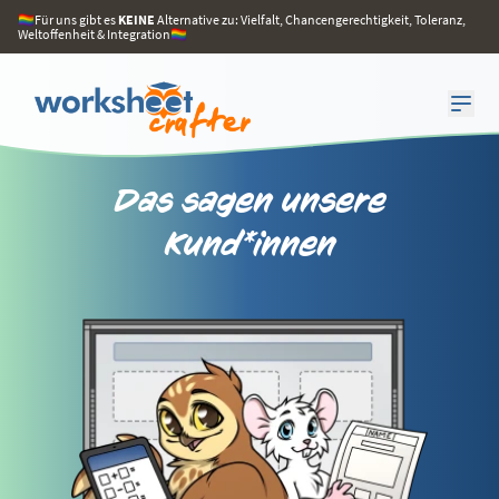
🏳️‍🌈Für uns gibt es
KEINE
Alternative zu: Vielfalt, Chancengerechtigkeit, Toleranz,
Weltoffenheit & Integration🏳️‍🌈
Das sagen unsere
Kund*innen