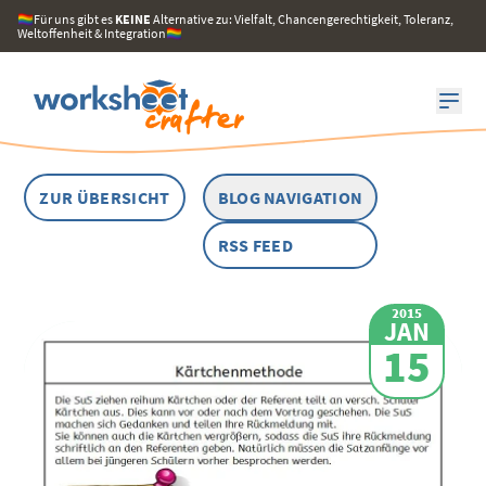
🏳️‍🌈Für uns gibt es
KEINE
Alternative zu: Vielfalt, Chancengerechtigkeit, Toleranz,
Weltoffenheit & Integration🏳️‍🌈
ZUR ÜBERSICHT
BLOG NAVIGATION
RSS FEED
2015
JAN
15