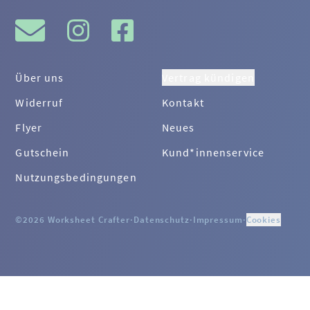
Über uns
Vertrag kündigen
Widerruf
Kontakt
Flyer
Neues
Gutschein
Kund*innenservice
Nutzungsbedingungen
©2026 Worksheet Crafter
·
Datenschutz
·
Impressum
·
Cookies