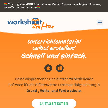
🏳️‍🌈Für uns gibt es
KEINE
Alternative zu: Vielfalt, Chancengerechtigkeit, Toleranz,
Weltoffenheit & Integration🏳️‍🌈
Unterrichts­material
selbst erstellen!
Schnell und einfach.
Deine ansprechende und einfach zu bedienende
Software für die differenzierte Lernmaterialgestaltung in
Grund-, Volks- und Förderschule.
14 TAGE TESTEN