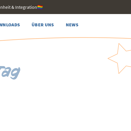
heit & Integration🏳️‍🌈
WNLOADS
ÜBER UNS
NEWS
Tag