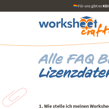
🏳️‍🌈Für uns gibt es
KE
Alle FAQ B
Lizenzdate
1. Wie stelle ich meinen Workshe