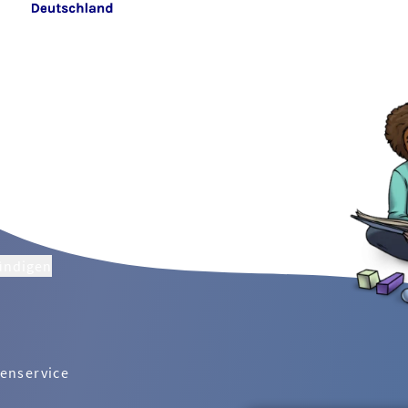
ündigen
enservice