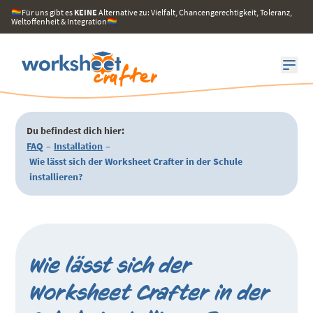
🏳️‍🌈Für uns gibt es
KEINE
Alternative zu: Vielfalt, Chancengerechtigkeit, Toleranz,
Weltoffenheit & Integration🏳️‍🌈
Du befindest dich hier:
FAQ
–
Installation
–
Wie lässt sich der Worksheet Crafter in der Schule
installieren?
Wie lässt sich der
Worksheet Crafter in der