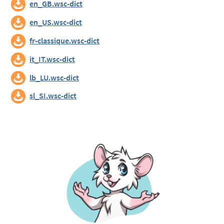
en_GB.wsc-dict
en_US.wsc-dict
fr-classique.wsc-dict
it_IT.wsc-dict
lb_LU.wsc-dict
sl_SI.wsc-dict