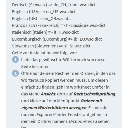
Deutsch (Schweiz) => de_CH_frami.wsc-dict
Englisch (USA) => en_US.wsc-dict
Englisch (UK) => en_GB.wsc-dict
Französisch (Frankreich) => fr-classique.wsc-dict
Italienisch (Italien) => it_IT.wsc-dict
Luxemburgisch (Luxemburg) => lb_LU.wsc-dict
Slowenisch (Slowenien) => sl_SI.wsc-dict
Gehe zur Installation wie folgt vor:
Lade das gewünschte Wörterbuch von dieser
Seite herunter
Öffne auf deinem Rechner den Ordner, in den das
Wörterbuch kopiert werden muss. Um diesen
einfach zu finden, geh im Worksheet Crafter in
das Menü
Ansicht
, dort auf
Rechtschreibprüfung
und klicke auf den Menüpunkt
Ordner mit
eigenen Wörterbüchern anzeigen
. Es müsste
nun ein Explorer/Finder Fenster aufgehen, in
dem ein Ordner namens
Dictionaries
zu sehen