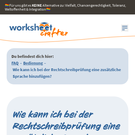
🏳️‍🌈Für uns gibt es
KEINE
Alternative zu: Vielfalt, Chancengerechtigkeit, Toleranz,
Weltoffenheit & Integration🏳️‍🌈
Du befindest dich hier:
FAQ
–
Bedienung
–
Wie kann ich bei der Rechtschreibprüfung eine zusätzliche
Sprache hinzufügen?
Wie kann ich bei der
Rechtschreibprüfung eine