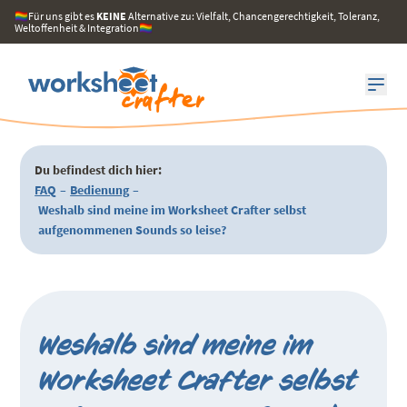
🏳️‍🌈Für uns gibt es
KEINE
Alternative zu: Vielfalt, Chancengerechtigkeit, Toleranz,
Weltoffenheit & Integration🏳️‍🌈
Du befindest dich hier:
FAQ
–
Bedienung
–
Weshalb sind meine im Worksheet Crafter selbst
aufgenommenen Sounds so leise?
Weshalb sind meine im
Worksheet Crafter selbst