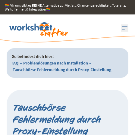
🏳️‍🌈Für uns gibt es
KEINE
Alternative zu: Vielfalt, Chancengerechtigkeit, Toleranz,
Weltoffenheit & Integration🏳️‍🌈
Du befindest dich hier:
FAQ
–
Problemlösungen nach Installation
–
Tauschbörse Fehlermeldung durch Proxy-Einstellung
Tauschbörse
Fehlermeldung durch
Proxy-Einstellung