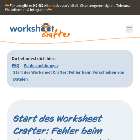
🏳️‍🌈Für uns gibt es
KEINE
Alternative zu: Vielfalt, Chancengerechtigkeit, Toleranz,
Weltoffenheit & Integration🏳️‍🌈
Du befindest dich hier:
FAQ
–
Fehlermeldungen
–
Start des Worksheet Crafter: Fehler beim Verschieben von
Dateien
Start des Worksheet
Crafter: Fehler beim