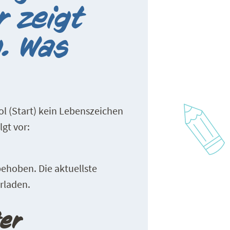
r zeigt
. Was
l (Start) kein Lebenszeichen
lgt vor:
 behoben. Die aktuellste
rladen.
ter