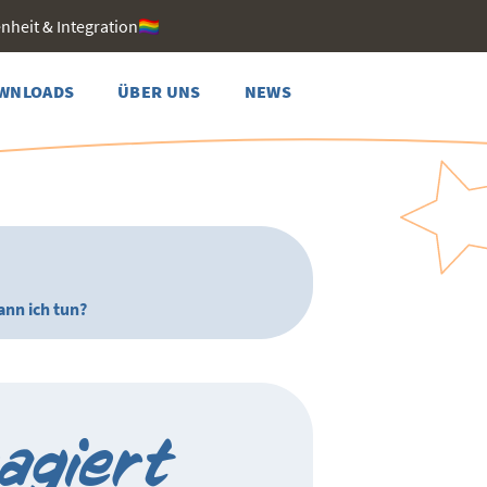
heit & Integration🏳️‍🌈
WNLOADS
ÜBER UNS
NEWS
ann ich tun?
agiert