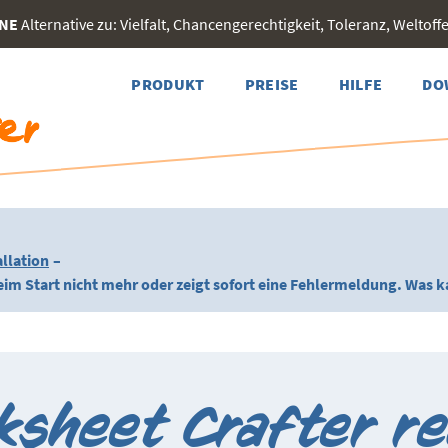
INE
Alternative zu: Vielfalt, Chancengerechtigkeit, Toleranz, Weltoffen
PRODUKT
PREISE
HILFE
DO
llation
–
eim Start nicht mehr oder zeigt sofort eine Fehlermeldung. Was k
ksheet Crafter re